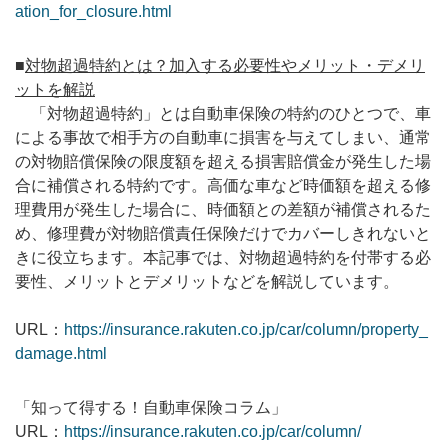
ation_for_closure.html
■
対物超過特約とは？加入する必要性やメリット・デメリ
ットを解説
「対物超過特約」とは自動車保険の特約のひとつで、車
による事故で相手方の自動車に損害を与えてしまい、通常
の対物賠償保険の限度額を超える損害賠償金が発生した場
合に補償される特約です。高価な車など時価額を超える修
理費用が発生した場合に、時価額との差額が補償されるた
め、修理費が対物賠償責任保険だけでカバーしきれないと
きに役立ちます。本記事では、対物超過特約を付帯する必
要性、メリットとデメリットなどを解説しています。
URL：
https://insurance.rakuten.co.jp/car/column/property_
damage.html
「知って得する！自動車保険コラム」
URL：
https://insurance.rakuten.co.jp/car/column/