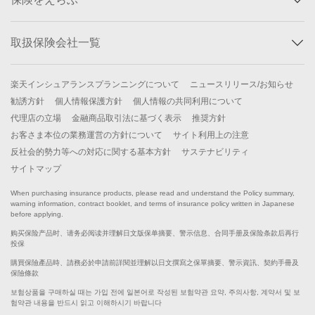
取扱保険会社一覧
楽天インシュアランスプランニングについて
ニュースリリース/お知らせ
勧誘方針
個人情報保護方針
個人情報の共同利用について
代理店の立場
金融商品取引法に基づく表示
推奨方針
お客さま本位の業務運営の方針について
サイト利用上の注意
反社会的勢力等への対応に関する基本方針
サステナビリティ
サイトマップ
When purchasing insurance products, please read and understand the Policy summary,
warning information, contract booklet, and terms of insurance policy written in Japanese
before applying.
购买保险产品时、请务必阅读并理解日文版保单摘要、警示信息、合同手册及保险条款后再行
投保
購買保險產品時、請務必於申請前詳閱並理解以日文撰寫之保單摘要、警示資訊、契約手冊及
保險條款
보험상품을 구매하실 때는 가입 전에 일본어로 작성된 보험약관 요약, 주의사항, 계약서 및 보
험약관 내용을 반드시 읽고 이해하시기 바랍니다