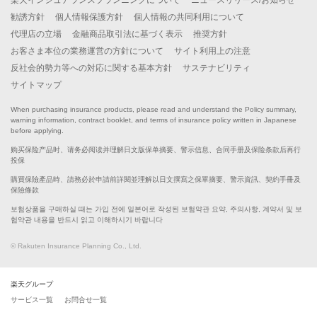
勧誘方針
個人情報保護方針
個人情報の共同利用について
代理店の立場
金融商品取引法に基づく表示
推奨方針
お客さま本位の業務運営の方針について
サイト利用上の注意
反社会的勢力等への対応に関する基本方針
サステナビリティ
サイトマップ
When purchasing insurance products, please read and understand the Policy summary,
warning information, contract booklet, and terms of insurance policy written in Japanese
before applying.
购买保险产品时、请务必阅读并理解日文版保单摘要、警示信息、合同手册及保险条款后再行
投保
購買保險產品時、請務必於申請前詳閱並理解以日文撰寫之保單摘要、警示資訊、契約手冊及
保險條款
보험상품을 구매하실 때는 가입 전에 일본어로 작성된 보험약관 요약, 주의사항, 계약서 및 보
험약관 내용을 반드시 읽고 이해하시기 바랍니다
© Rakuten Insurance Planning Co., Ltd.
楽天グループ
サービス一覧
お問合せ一覧