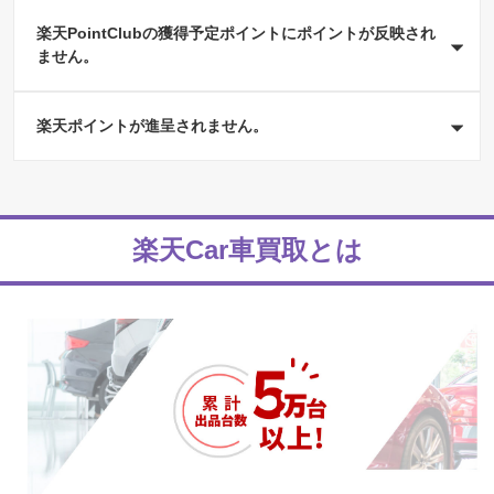
申し込みは不要ですので、Step1のエントリーのみご対応
お申込月の4か月後の20日頃に進呈予定です。
楽天PointClubの獲得予定ポイントにポイントが反映され
ください。
例）2月10日お振込み→6月20日頃ポイント進呈
ません。
お申し込み日の翌月以降の場合は誠に申し訳ございませ
んが、キャンペーンの参加はできかねます。
楽天PointClubのアプリの獲得予定ポイントに反映される
楽天ポイントが進呈されません。
キャンペーンとそうでないキャンペーンが存在します。
楽天Car車買取が実施しているキャンペーンにつきまして
は、獲得予定ポイントには反映されないキャンペーンと
以下の4点のすべての条件を満たしていないため対象外と
なります。
なっております。
そのため、当日直接ポイント反映される仕組みとなりま
改めてお客様自身で、エントリー等の情報をご確認くだ
楽天Car車買取とは
す。詳細は
さい。
こちら
をご確認ください。
1.対象期間内に、楽天Car車買取にお申し込みをされた方
(毎月1日10:00~翌月1日9:59)
2.対象期間内に、エントリーをされた方(毎月1日10:00~
翌月1日9:59)
3.売買金額30万円(税込)以上でお車を売却し、振り込みが
完了した方(毎月1日10:00～開始日より3か月後の月末
23:59)
4.お申込月の会員ランクがダイヤモンド会員であること
※
1と2の期間は同条件
となります。お申込月当月のエン