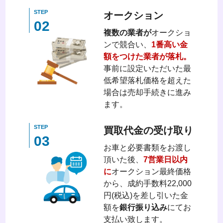
STEP
オークション
02
複数の業者が
オークショ
ンで競合い、
1番高い金
額をつけた業者が落札。
事前に設定いただいた最
低希望落札価格を超えた
場合は売却手続きに進み
ます。
STEP
買取代金の受け取り
03
お車と必要書類をお渡し
頂いた後、
7営業日以内
に
オークション最終価格
から、成約手数料22,000
円(税込)を差し引いた金
額を
銀行振り込み
にてお
支払い致します。