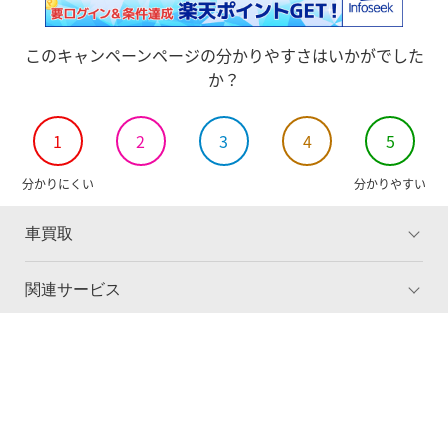
このキャンペーンページの分かりやすさはいかがでした
か？
1
2
3
4
5
分かりにくい
分かりやすい
車買取
関連サービス
トップ
ご利用ガイド
ライブオークションについて
車査定・車買取実績
試乗・商談
新車購入
企業情報
個人情報保護方針
採用情報
よくある質問
会社案内
エントリーはこちら
楽天Car車買取とは
楽天Car車買取
車検予約
キャンペーン一覧
オークション参加事業者様用
キズ修理予約
洗車・コーティング予約
利用規約
© Rakuten Group, Inc.
メンテナンス管理
タイヤ・パーツ購入