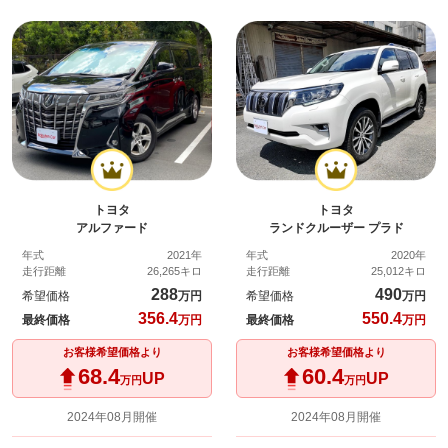
トヨタ
トヨタ
アルファード
ランドクルーザー プラド
年式
2021年
年式
2020年
走行距離
26,265キロ
走行距離
25,012キロ
288
490
希望価格
万円
希望価格
万円
356.4
550.4
最終価格
万円
最終価格
万円
お客様希望価格より
お客様希望価格より
68.4
60.4
UP
UP
万円
万円
2024年08月開催
2024年08月開催