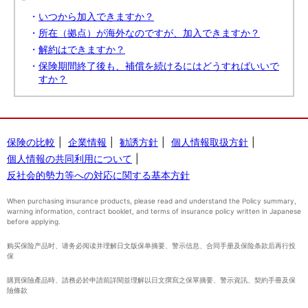
いつから加入できますか？
所在（拠点）が海外なのですが、加入できますか？
解約はできますか？
保険期間終了後も、補償を続けるにはどうすればいいで
すか？
保険の比較
企業情報
勧誘方針
個人情報取扱方針
個人情報の共同利用について
反社会的勢力等への対応に関する基本方針
When purchasing insurance products, please read and understand the Policy summary,
warning information, contract booklet, and terms of insurance policy written in Japanese
before applying.
购买保险产品时、请务必阅读并理解日文版保单摘要、警示信息、合同手册及保险条款后再行投
保
購買保險產品時、請務必於申請前詳閱並理解以日文撰寫之保單摘要、警示資訊、契約手冊及保
險條款