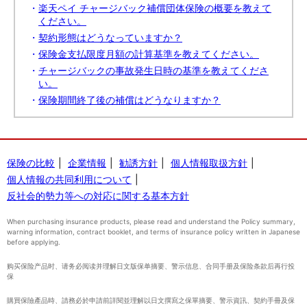
楽天ペイ チャージバック補償団体保険の概要を教えて
ください。
契約形態はどうなっていますか？
保険金支払限度月額の計算基準を教えてください。
チャージバックの事故発生日時の基準を教えてくださ
い。
保険期間終了後の補償はどうなりますか？
保険の比較
企業情報
勧誘方針
個人情報取扱方針
個人情報の共同利用について
反社会的勢力等への対応に関する基本方針
When purchasing insurance products, please read and understand the Policy summary,
warning information, contract booklet, and terms of insurance policy written in Japanese
before applying.
购买保险产品时、请务必阅读并理解日文版保单摘要、警示信息、合同手册及保险条款后再行投
保
購買保險產品時、請務必於申請前詳閱並理解以日文撰寫之保單摘要、警示資訊、契約手冊及保