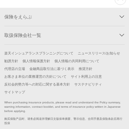
保険をえらぶ
取扱保険会社一覧
楽天インシュアランスプランニングについて
ニュースリリース/お知らせ
勧誘方針
個人情報保護方針
個人情報の共同利用について
代理店の立場
金融商品取引法に基づく表示
推奨方針
お客さま本位の業務運営の方針について
サイト利用上の注意
反社会的勢力等への対応に関する基本方針
サステナビリティ
サイトマップ
When purchasing insurance products, please read and understand the Policy summary,
warning information, contract booklet, and terms of insurance policy written in Japanese
before applying.
购买保险产品时、请务必阅读并理解日文版保单摘要、警示信息、合同手册及保险条款后再行
投保