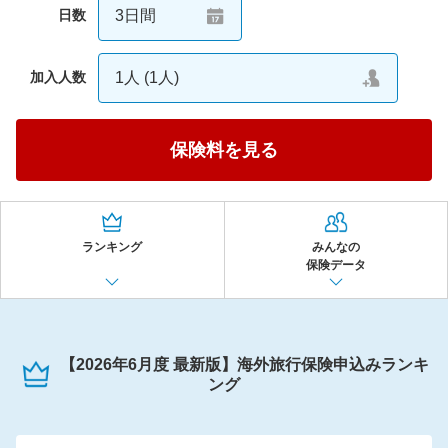
3日間
日数
サイパン
25日間
26日間
27日間
28日間
1人
(
1人
)
加入人数
ハワイ
29日間
30日間
31日間
保険料を見る
アメリカ
〜60日間
その他の旅行先:
ランキング
みんなの
〜90日間
保険データ
〜120日間
【2026年6月度 最新版】海外旅行保険申込みランキ
〜180日間
ング