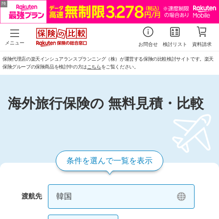
渡航先をえらぶ
日数をえらぶ
人数をえらぶ
メニュー
お問合せ
検討リスト
資料請求
保険加入者
保険代理店の楽天インシュアランスプランニング（株）が運営する保険の比較検討サイトです。楽天
1日間
2日間
3日間
4日間
韓国
保険グループの保険商品を検討中の方は
こちら
をご覧ください。
1人
5日間
6日間
7日間
8日間
中国
海外旅行保険の 無料見積・比較
家族
9日間
10日間
11日間
12日間
台湾
グループ
13日間
14日間
15日間
16日間
条件を選んで一覧を表示
タイ
17日間
18日間
19日間
20日間
グアム
韓国
渡航先
21日間
22日間
23日間
24日間