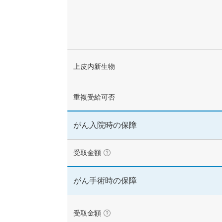
て）
100万円未満
がん診断時の給付金受
上皮内新生物
無制限
重複受給可否
がん入院時の保障
がん入院時の保障
受取金額
（こ
の
あり
用
語
がん手術時の保障
に
楽天会員の方は楽天
つ
がん手術時の保障
い
て）
受取金額
（こ
の