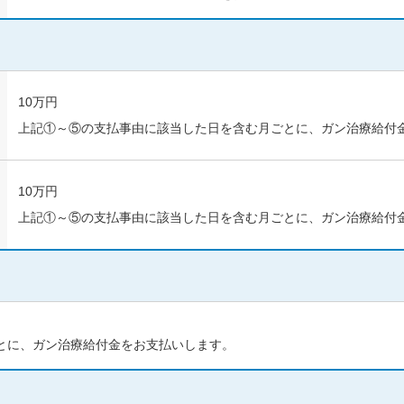
表示
天会員でないお客さまもご利用いただけま
10万円
上記①～⑤の支払事由に該当した日を含む月ごとに、ガン治療給付
楽天IDを利用せずに続ける
10万円
償範囲
上記①～⑤の支払事由に該当した日を含む月ごとに、ガン治療給付
抗がん剤・ホルモン剤治
緩和療養
とに、ガン治療給付金をお支払いします。