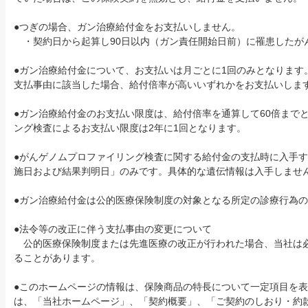
●つぎの場合、ガン治療給付金をお支払いしません。
クレジットカード
・契約日から起算し90日以内（ガン責任開始日前）に罹患したが
●ガン治療給付金について、お支払いは月ごとに1回のみとなります
支払事由に該当した場合、給付倍率が高いいずれかをお支払いしま
半年払
●ガン治療給付金のお支払い限度は、給付倍率を通算して60倍まで
ング検査によるお支払い限度は2年に1回となります。
一時払
●がんゲノムプロファイリング検査に関する給付金の支払時に入手
施日および結果判明日」のみです。具体的な遺伝情報は入手しませ
前納
●ガン治療給付金は公的医療保険制度の対象となる所定の診療行為
●法令等の改正に伴う支払事由の変更について
公的医療保険制度または先進医療の改正が行われた場合、当社は
ることがあります。
●このホームページの情報は、保険商品の特長について一定項目を
は、「当社ホームページ」、「契約概要」、「ご契約のしおり・約