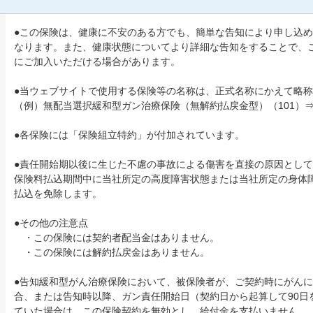
●この保険は、健康に不安のある方でも、簡単な告知により申し込
なります。また、健康状態についてより詳細な告知をすることで、
にご加入いただける場合があります。
●当ウェブサイトで使用する保険等の名称は、正式名称にかえて略
る
（例）無配当選択緩和型ガン治療保険（無解約払戻金型）（101）⇒
●各保険には「保険組立特約」が付加されています。
●責任開始期以後に生じた不慮の事故による傷害を直接の原因として
保険料払込期間中に当社所定の高度障害状態または当社所定の身体
払込を免除します。
●その他の注意点
・この保険には契約者配当金はありません。
なし
・この保険には解約払戻金はありません。
●告知緩和型がん治療保険において、被保険者が、ご契約時にがん
合、または告知時以降、ガン責任開始日（契約日から起算して90日
ていた場合は、この保険契約を無効とし、給付金を支払いません。