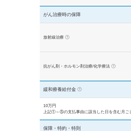
用
あり
語
に
がん治療時の保障
つ
い
がん通院時の保障
て）
楽
放射線治療
（こ
の
用
あり
語
に
つ
い
抗がん剤・ホルモン剤治療/化学療法
（こ
がん治療時の保障・補
て）
の
用
語
に
緩和療養給付金
（こ
つ
放射線治療
の
い
用
て）
語
10万円
に
先進医療
上記①～⑤の支払事由に該当した日を含む月ご
つ
い
て）
保障・特約・特則