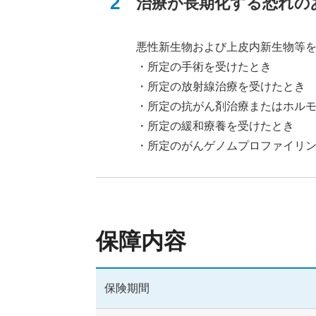
治療が長期化する恐れの
11年以上
悪性新生物および上皮内新生物等
・所定の手術を受けたとき
・所定の放射線治療を受けたとき
60歳以下
・所定の抗がん剤治療またはホル
・所定の緩和療養を受けたとき
・所定のがんゲノムプロファイリ
66歳以上
終身（一生涯）
保障内容
払込期間
保険期間
5年以下