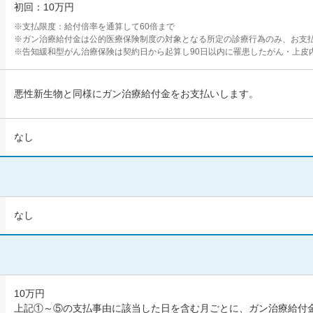
初回：10万円
100万円以上300
300万円以上
万円未満
※支払限度：給付倍率を通算して60倍まで
※ガン治療給付金は公的医療保険制度の対象となる所定の診療行為のみ、お支
※告知緩和型がん治療保険は契約日から起算し90日以内に罹患したがん・上皮
取回数
悪性新生物と同様にガン治療給付金をお支払いします。
なし
保険無料相談のお申込み
なし
IDでログインを行うことで、申込情報の入
性別
年齢
10万円
男性
女性
上記①～⑤の支払事由に該当した日を含む月ごとに、ガン治療給付
楽天IDでログイン