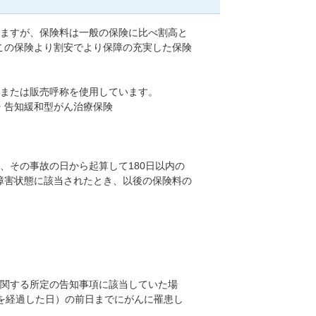
めますが、保険料は一般の保険に比べ割高と
この保険より割安でより保障の充実した保険
称または販売呼称を使用しています。
 告知緩和型がん治療保険
、その事故の日から起算して180日以内の
障害状態に該当されたとき、以後の保険料の
に関する所定の告知事項に該当していた場
を経過した日）の前日までにがんに罹患し