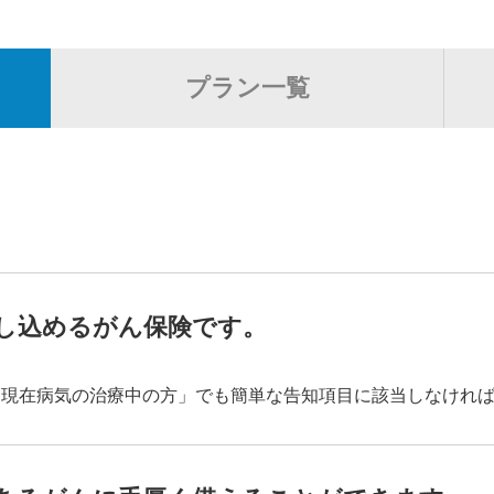
詳細条件
プラン一覧
女性
し込めるがん保険です。
「現在病気の治療中の方」でも簡単な告知項目に該当しなけれ
6年以上10年以下