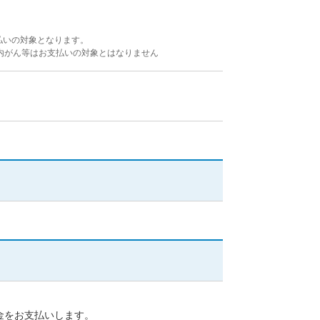
払いの対象となります。
内がん等はお支払いの対象とはなりません
力を簡略化できます。
金をお支払いします。