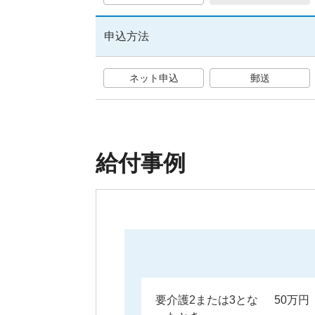
あり
申込方法
楽
通院時の保障
ネット申込
郵送
あり
給付事例
がんの時の保障
あり
健康（無事故）ボーナ
要介護2または3とな
50万円