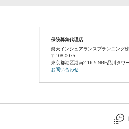
口座振替
保険募集代理店
月払
楽天インシュアランスプランニング
〒108-0075
東京都港区港南2-16-5 NBF品川タワ
年払
お問い合わせ
一括払
全期前納
申込方法