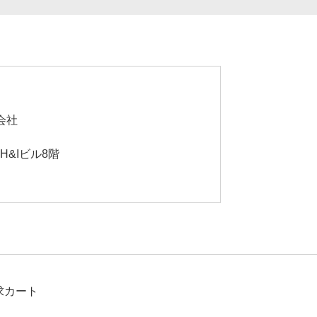
会社
険契約状況を登録して、
を手に入れよう！
H&Iビル8階
しく見る
求カート