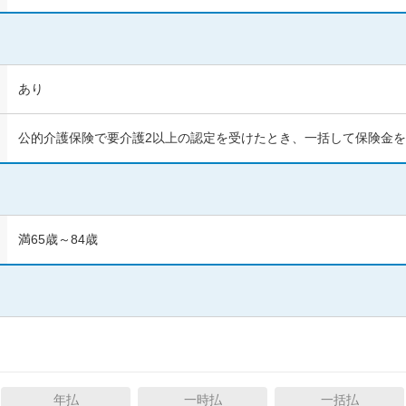
あり
最低日額5,000円
公的介護保険で要介護2以上の認定を受けたとき、一括して保険金
最低日額10,000
以上10,000円未
円以上
満
満65歳～84歳
保険無料相談のお申込み
IDでログインを行うことで、申込情報の入
性別
年齢
男性
女性
年払
一時払
一括払
楽天IDでログイン