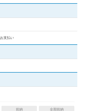
をお支払い
力を簡略化できます。
前納
全期前納