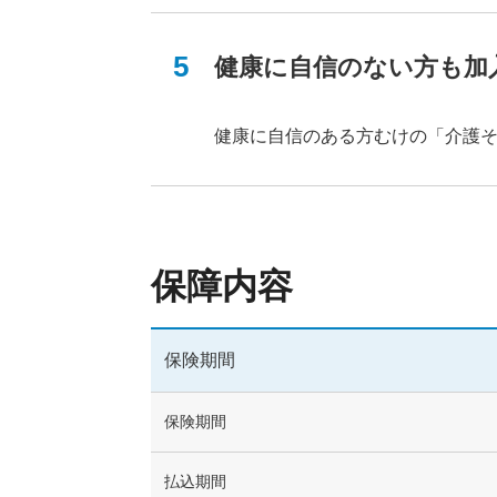
11年以上
健康に自信のない方も加
健康に自信のある方むけの「介護そ
60歳以下
66歳以上
保障内容
終身（一生涯）
保険期間
女性疾病時の保障
保険期間
払込期間