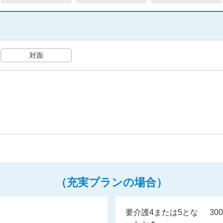
表示
天会員でないお客さまもご利用いただけま
対面
楽天IDを利用せずに続ける
（充実プランの場合）
ス
要介護4または5とな
30