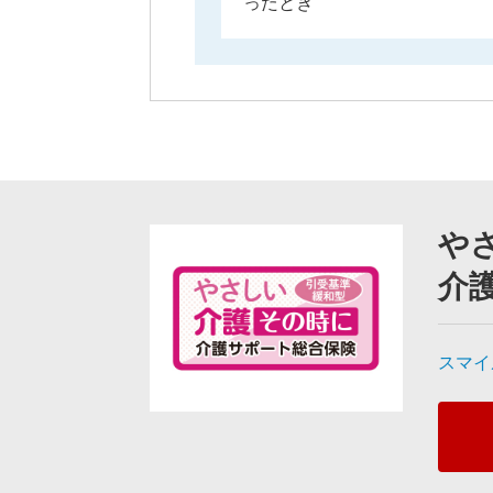
ったとき
あり
持病・病歴がある方で
該当するプラン
0
件
のうち
0
件を表示
あり
※
30件以降を表示する場合は、より細かい条件を指定し
や
該当する商品が存在しません。
保障・特約・特則
介
死亡・高度障害
スマイ
保険料払込免除
払込方法