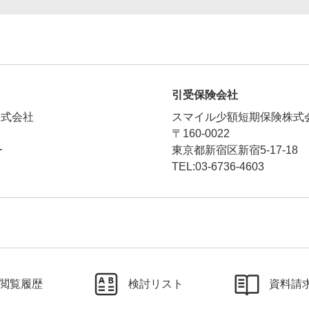
クレジットカード
引受保険会社
半年払
株式会社
スマイル少額短期保険株式
加入している保
〒160-0022
楽天ポイント
ー
東京都新宿区新宿5-17-18 
一時払
TEL:03-6736-4603
詳
前納
閲覧履歴
検討リスト
資料請