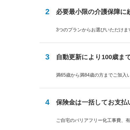
11年以上
必要最小限の介護保障に
3つのプランからお選びいただけま
60歳以下
自動更新により100歳ま
66歳以上
満65歳から満84歳の方までご加入
終身（一生涯）
保険金は一括してお支払
払込期間
ご自宅のバリアフリー化工事費、
5年以下