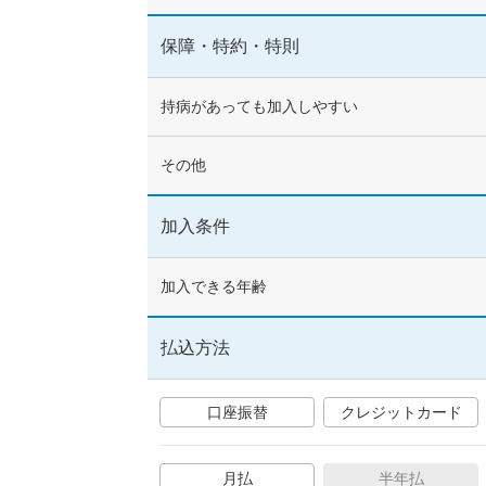
あり
保障・特約・特則
入院時の受取金額
持病があっても加入しやすい
その他
最低日額5,000円
未満
加入条件
加入できる年齢
入院時の一時給付金
払込方法
あり
楽天会員の方は楽天
口座振替
クレジットカード
手術時の保障
月払
半年払