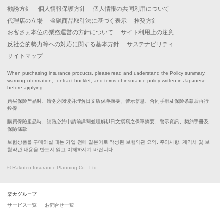
勧誘方針
個人情報保護方針
個人情報の共同利用について
代理店の立場
金融商品取引法に基づく表示
推奨方針
お客さま本位の業務運営の方針について
サイト利用上の注意
反社会的勢力等への対応に関する基本方針
サステナビリティ
サイトマップ
When purchasing insurance products, please read and understand the Policy summary,
warning information, contract booklet, and terms of insurance policy written in Japanese
before applying.
购买保险产品时、请务必阅读并理解日文版保单摘要、警示信息、合同手册及保险条款后再行
投保
購買保險產品時、請務必於申請前詳閱並理解以日文撰寫之保單摘要、警示資訊、契約手冊及
保險條款
보험상품을 구매하실 때는 가입 전에 일본어로 작성된 보험약관 요약, 주의사항, 계약서 및 보
험약관 내용을 반드시 읽고 이해하시기 바랍니다
© Rakuten Insurance Planning Co., Ltd.
楽天グループ
サービス一覧
お問合せ一覧