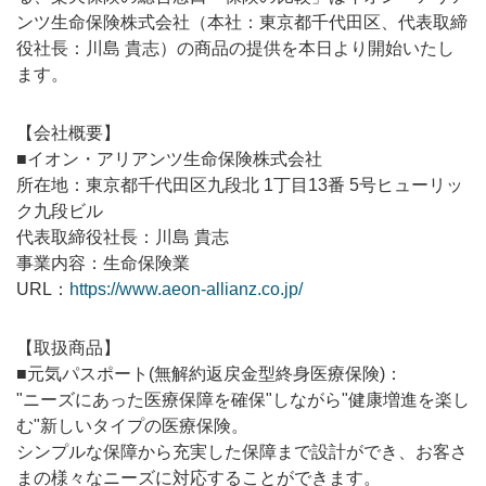
ンツ生命保険株式会社（本社：東京都千代田区、代表取締
役社長：川島 貴志）の商品の提供を本日より開始いたし
ます。
【会社概要】
■イオン・アリアンツ生命保険株式会社
所在地：東京都千代田区九段北 1丁目13番 5号ヒューリッ
ク九段ビル
代表取締役社長：川島 貴志
事業内容：生命保険業
URL：
https://www.aeon-allianz.co.jp/
【取扱商品】
■元気パスポート(無解約返戻金型終身医療保険)：
"ニーズにあった医療保障を確保"しながら"健康増進を楽し
む"新しいタイプの医療保険。
シンプルな保障から充実した保障まで設計ができ、お客さ
まの様々なニーズに対応することができます。