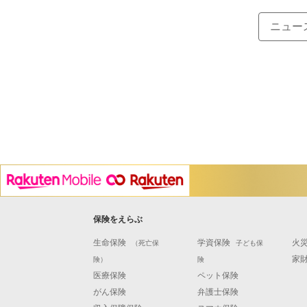
ニュー
保険をえらぶ
生命保険
学資保険
火
（死亡保
子ども保
家
険）
険
医療保険
ペット保険
がん保険
弁護士保険