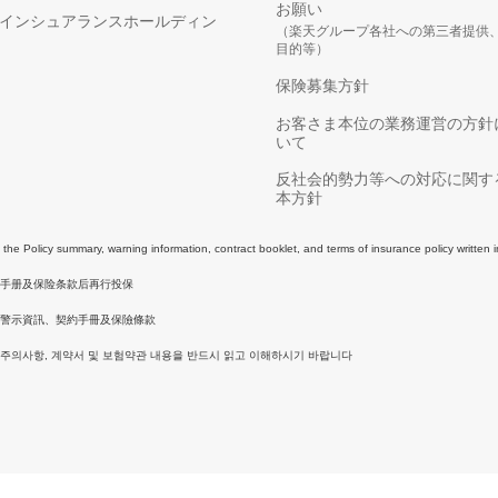
お願い
インシュアランスホールディン
（楽天グループ各社への第三者提供
目的等）
保険募集方針
お客さま本位の業務運営の方針
いて
反社会的勢力等への対応に関す
本方針
e Policy summary, warning information, contract booklet, and terms of insurance policy written 
同手册及保险条款后再行投保
警示資訊、契約手冊及保險條款
 주의사항, 계약서 및 보험약관 내용을 반드시 읽고 이해하시기 바랍니다