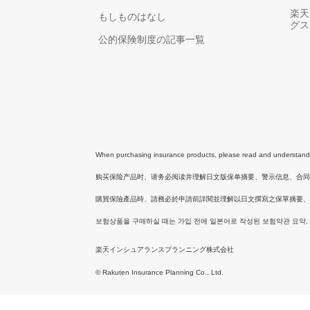
楽天
もしものはなし
グス
公的保険制度の記事一覧
When purchasing insurance products, please read and understand th
购买保险产品时、请务必阅读并理解日文版保单摘要、警示信息、合
購買保險產品時、請務必於申請前詳閱並理解以日文撰寫之保單摘要、
보험상품을 구매하실 때는 가입 전에 일본어로 작성된 보험약관 요약,
楽天インシュアランスプランニング株式会社
© Rakuten Insurance Planning Co., Ltd.