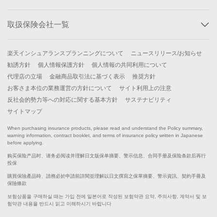
取扱保険会社一覧
楽天インシュアランスプランニングについて
ニュースリリース/お知らせ
勧誘方針
個人情報保護方針
個人情報の共同利用について
代理店の立場
金融商品取引法に基づく表示
推奨方針
お客さま本位の業務運営の方針について
サイト利用上の注意
反社会的勢力等への対応に関する基本方針
サステナビリティ
サイトマップ
When purchasing insurance products, please read and understand the Policy summary,
warning information, contract booklet, and terms of insurance policy written in Japanese
before applying.
购买保险产品时、请务必阅读并理解日文版保单摘要、警示信息、合同手册及保险条款后再行
投保
購買保險產品時、請務必於申請前詳閱並理解以日文撰寫之保單摘要、警示資訊、契約手冊及
保險條款
보험상품을 구매하실 때는 가입 전에 일본어로 작성된 보험약관 요약, 주의사항, 계약서 및 보
험약관 내용을 반드시 읽고 이해하시기 바랍니다