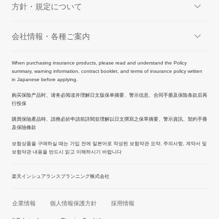
方針・規定について
会社情報・各種ご案内
When purchasing insurance products, please read and understand the Policy
summary, warning information, contract booklet, and terms of insurance policy written
in Japanese before applying.
购买保险产品时、请务必阅读并理解日文版保单摘要、警示信息、合同手册及保险条款后再
行投保
購買保險產品時、請務必於申請前詳閱並理解以日文撰寫之保單摘要、警示資訊、契約手冊
及保險條款
보험상품을 구매하실 때는 가입 전에 일본어로 작성된 보험약관 요약, 주의사항, 계약서 및
보험약관 내용을 반드시 읽고 이해하시기 바랍니다
楽天インシュアランスプランニング株式会社
企業情報
個人情報保護方針
採用情報