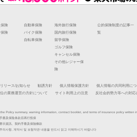
災保険
自動車保険
海外旅行保険
公的保険制度の記事一
財保険
バイク保険
国内旅行保険
覧
自転車保険
留学保険
ゴルフ保険
キャンセル保険
その他レジャー保
険
リリース/お知らせ
勧誘方針
個人情報保護方針
個人情報の共同利用につ
位の業務運営の方針について
サイト利用上の注意
反社会的勢力等への対応
e Policy summary, warning information, contract booklet, and terms of insurance policy written 
手册及保险条款后再行投保
警示資訊、契約手冊及保險條款
 주의사항, 계약서 및 보험약관 내용을 반드시 읽고 이해하시기 바랍니다