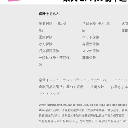
保険をえらぶ
生命保険
学資保険
火
（死亡保
子ども保
家
険）
険
医療保険
ペット保険
がん保険
弁護士保険
収入保障保険
スマホ保険
一時払終身・変額保
葬儀保険
険
楽天インシュアランスプランニングについて
ニュース
金融商品取引法に基づく表示
推奨方針
お客さま本
サイトマップ
When purchasing insurance products, please read and understand th
购买保险产品时、请务必阅读并理解日文版保单摘要、警示信息、合同
購買保險產品時、請務必於申請前詳閱並理解以日文撰寫之保單摘要、
보험상품을 구매하실 때는 가입 전에 일본어로 작성된 보험약관 요약,